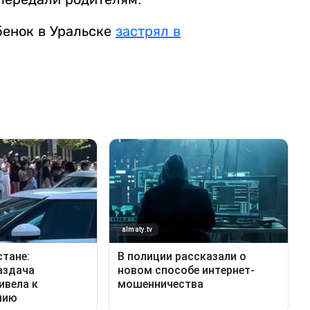
бенок в Уральске
застрял в