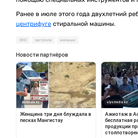
Ранее в июле этого года двухлетний ре
центрифуге
стиральной машины.
ЗКО
застряли
малыши