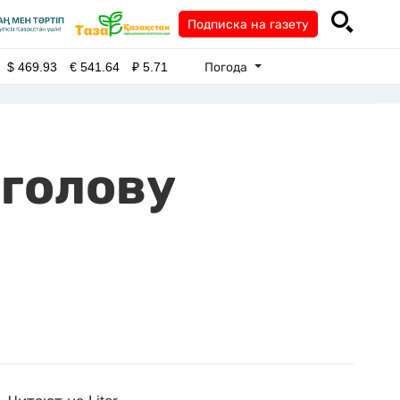
Подписка на газету
Погода
$
469.93
€
541.64
₽
5.71
 голову