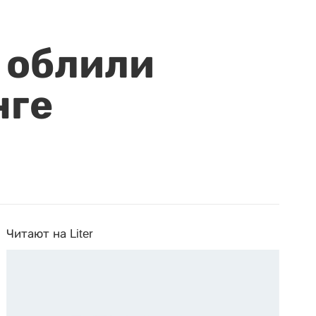
 облили
нге
Читают на Liter