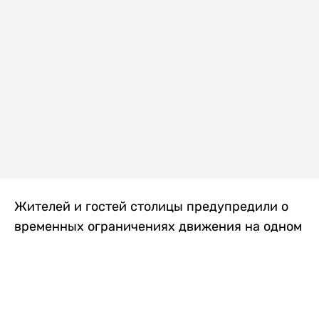
Жителей и гостей столицы предупредили о
временных ограничениях движения на одном
из самых загруженных проспектов города.
Причиной станут дорожные работы, которые
продлятся два дня, передает
Liter.kz
.
По информации городских служб, с 7 по 8