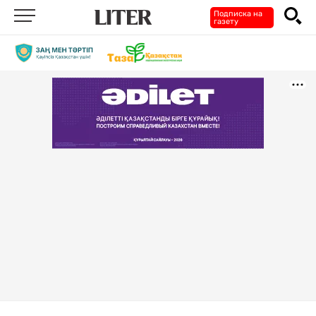
Подписка на
газету