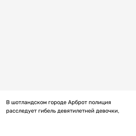
В шотландском городе Арброт полиция
расследует гибель девятилетней девочки,
которую нашли с тяжелыми травмами в
промышленной зоне, где семья разбила