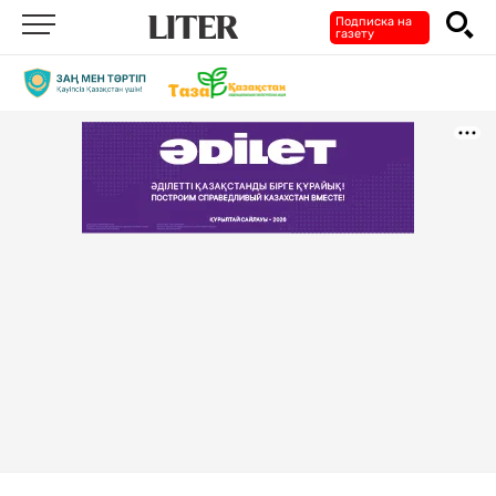
Подписка на
газету