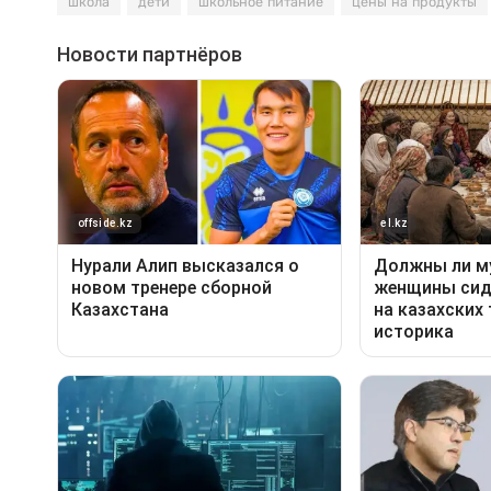
школа
дети
школьное питание
цены на продукты