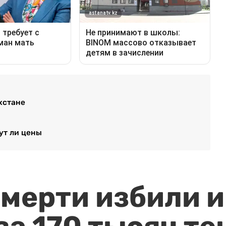
хстане
ут ли цены
мерти избили и