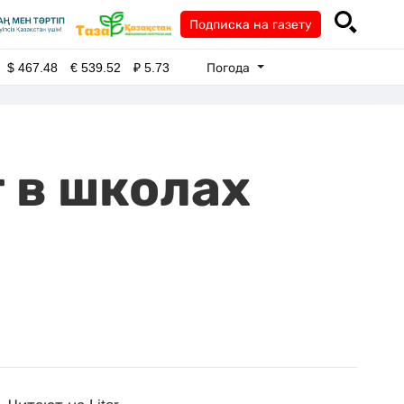
Подписка на газету
Погода
$
467.48
€
539.52
₽
5.73
 в школах