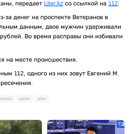
жаны, передает
Liter.kz
со ссылкой на
112
.
-за денег на проспекте Ветеранов в
ельным данным, двое мужчин удерживали
 рублей. Во время расправы они избивали
я на месте происшествия.
ым 112, одного из них зовут Евгений М.
пресечения.
ипяток
долги
долг