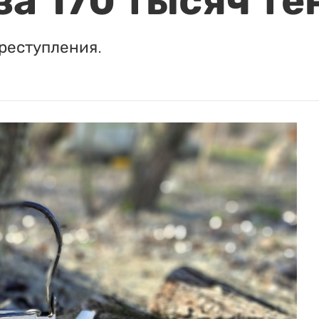
за 170 тысяч те
реступления.