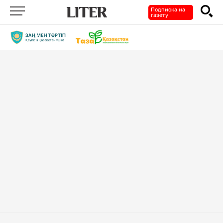
Подписка на
газету