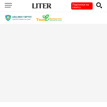
Подписка на
газету