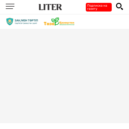
Подписка на
газету