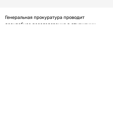
Генеральная прокуратура проводит
досудебное расследование в отношении
преступной группы, длительное время
занимавшейся экономической контрабандой
товаров из Китая в Казахстан, передает
Liter.kz
со ссылкой на Генпрокуратуру РК.
"Следствием установлено, что из 37
компаний, только по двум
аффилированным предприятиям
"Metlink" и "Urban Green" участниками
ОПГ причинен ущерб государству
свыше 2,7 млрд тенге", - говорится в
сообщении.