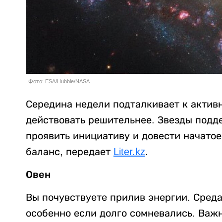
Фото: ESA/Hubble/NASA
Середина недели подталкивает к активн
действовать решительнее. Звезды подде
проявить инициативу и довести начатое 
баланс, передает
Liter.kz
.
Овен
Вы почувствуете прилив энергии. Сред
особенно если долго сомневались. Важн