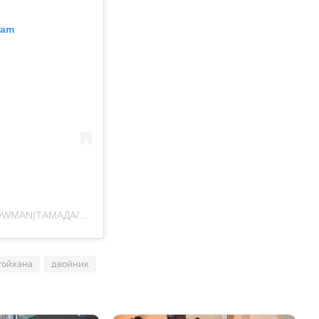
ram
Публикация от ????TALGAT BOGENBAI - ВЕДУЩИЙ |SHOWMAN|ТАМАДА/АСТАНА (@bogenbai16)
тойхана
двойник