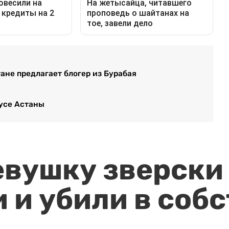
ане предлагает блогер из Бурабая
усе Астаны
евушку зверски
 и убили в соб