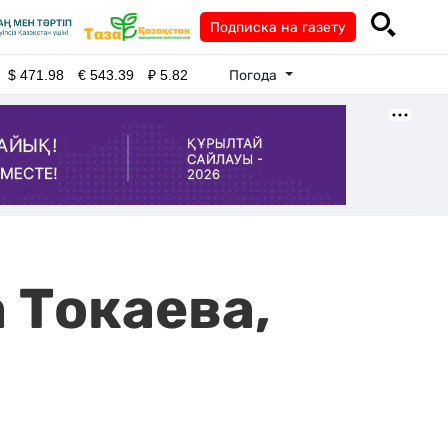
Подписка на газету
Погода
$
471.98
€
543.39
₽
5.82
 Токаева,