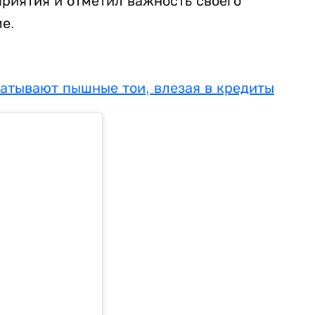
риятия и отметил важность своего
е.
катывают пышные тои, влезая в кредиты