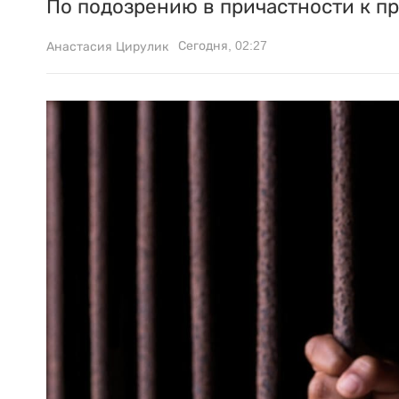
По подозрению в причастности к п
Сегодня, 02:27
Анастасия Цирулик