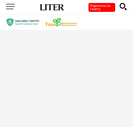
Подписка на
газету