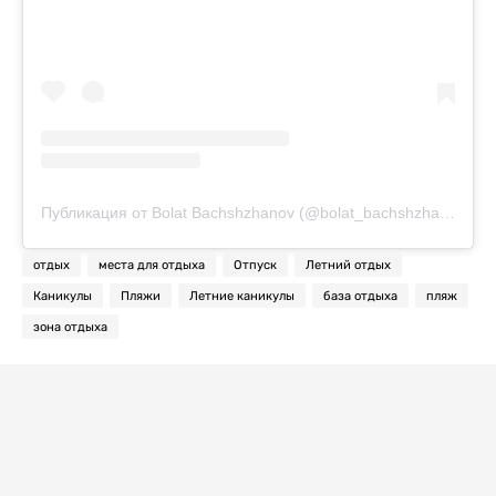
Публикация от Bolat Bachshzhanov (@bolat_bachshzhanov)
отдых
места для отдыха
Отпуск
Летний отдых
Каникулы
Пляжи
Летние каникулы
база отдыха
пляж
зона отдыха