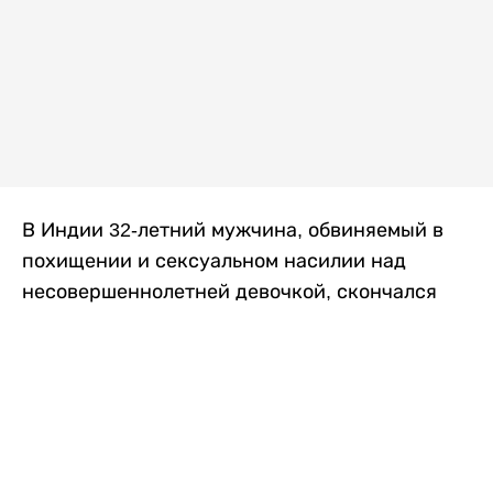
В Индии 32-летний мужчина, обвиняемый в
похищении и сексуальном насилии над
несовершеннолетней девочкой, скончался
после того, как разъяренная толпа жестоко
избила его в. Полиция сообщила об аресте
восьми человек, причастных к нападению,
передает
Liter.kz
со ссылкой на
news9live
.
Местные жители рассказали, что
обвиняемый, Мохаммад Эмроз, похитил