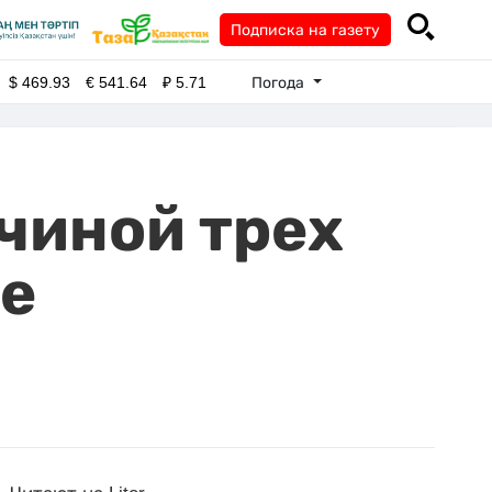
Подписка на газету
Погода
$
469.93
€
541.64
₽
5.71
чиной трех
не