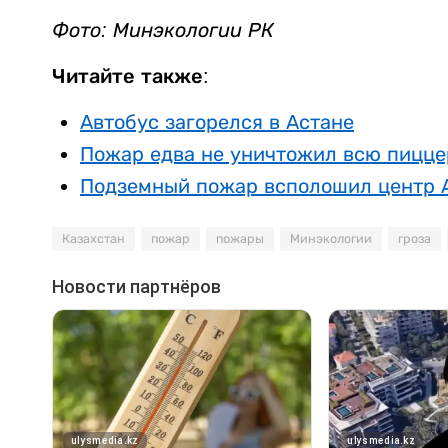
Фото: Минэкологии РК
Читайте также:
Автобус загорелся в Астане
Пожар едва не уничтожил всю пицц
Подземный пожар всполошил центр 
Казахстан
пожар
пожары
Минэкологии
гроза