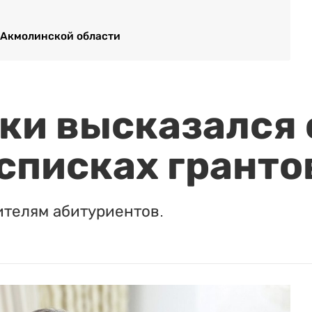
е Акмолинской области
и высказался о
 списках гранто
ителям абитуриентов.