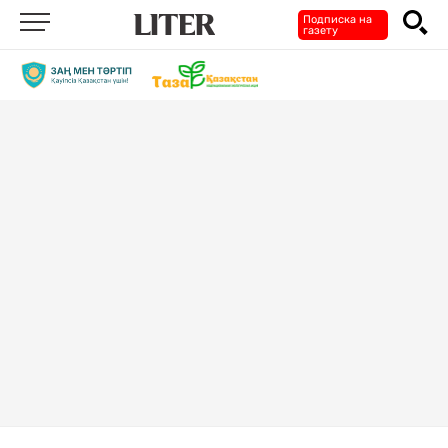
Подписка на
газету