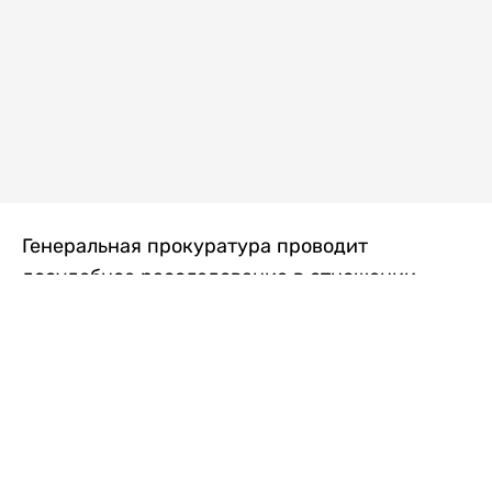
Генеральная прокуратура проводит
досудебное расследование в отношении
преступной группы, длительное время
занимавшейся экономической контрабандой
товаров из Китая в Казахстан, передает
Liter.kz
со ссылкой на Генпрокуратуру РК.
"Следствием установлено, что из 37
компаний, только по двум