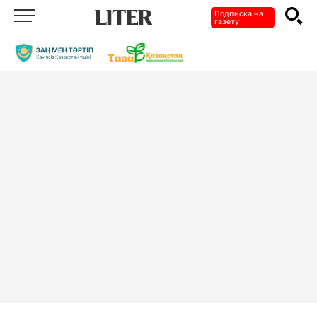
Подписка на
газету