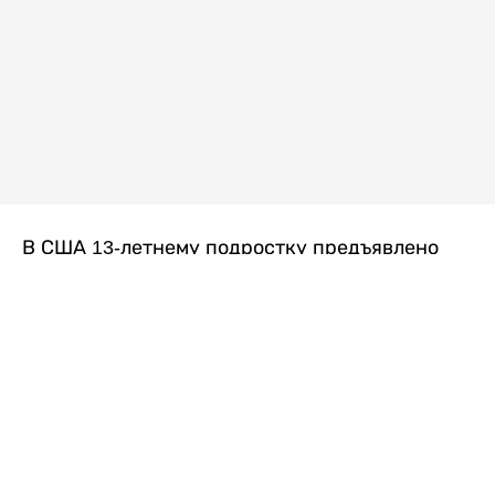
В США 13-летнему подростку предъявлено
обвинение в убийстве второй степени после
гибели его 14-летней сводной сестры. По
версии следствия, трагедия произошла
вскоре после ссоры между детьми, передает
Liter.kz
со ссылкой на
kmph.com
.
Как сообщили в полиции, девочка получила
огнестрельное ранение в голову. Она