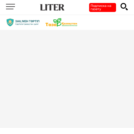
Подписка на
газету