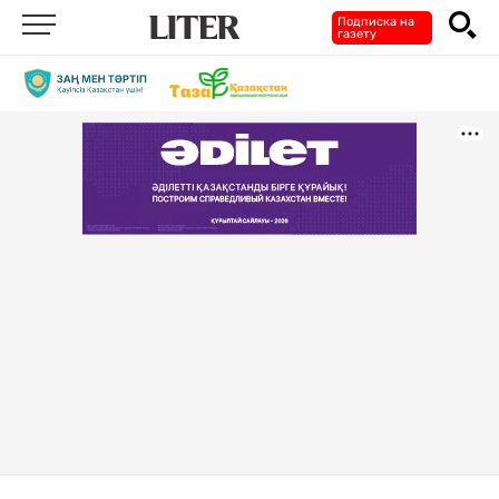
Подписка на
газету