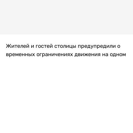
Жителей и гостей столицы предупредили о
временных ограничениях движения на одном
из самых загруженных проспектов города.
Причиной станут дорожные работы, которые
продлятся два дня, передает
Liter.kz
.
По информации городских служб, с 7 по 8
августа на проспекте Кабанбай батыра
пройдет ремонт дорожного покрытия. В связи
с этим движение будет частично ограничено
на участке от улицы Калкаман до улицы