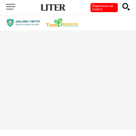
Подписка на
газету