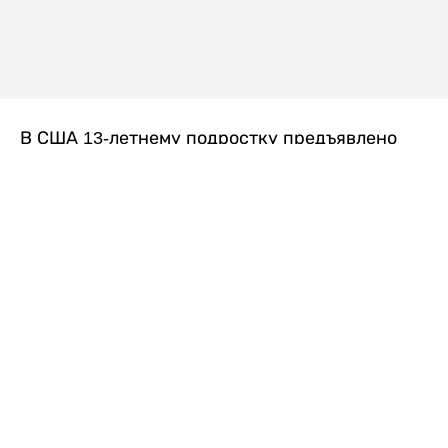
В США 13-летнему подростку предъявлено
обвинение в убийстве второй степени после
гибели его 14-летней сводной сестры. По
версии следствия, трагедия произошла
вскоре после ссоры между детьми, передает
Liter.kz
со ссылкой на
kmph.com
.
Как сообщили в полиции, девочка получила
огнестрельное ранение в голову. Она
скончалась от полученных травм.
Во время происшествия в доме находились
несколько человек, в том числе пятилетний