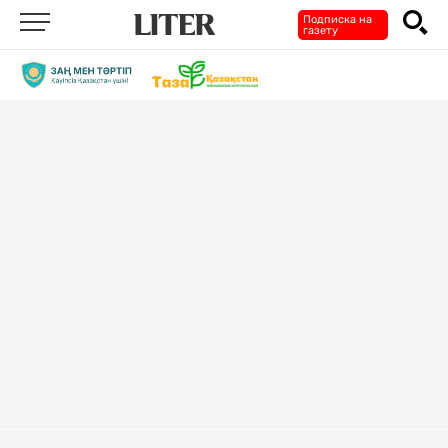
Подписка на
газету