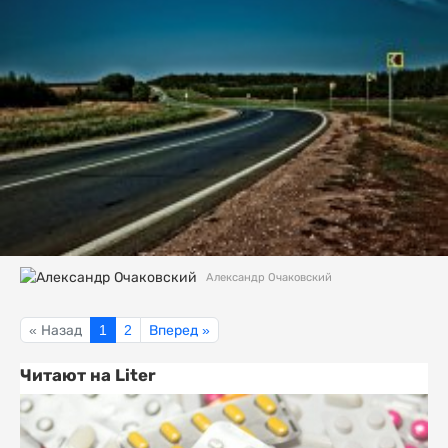
Александр Очаковский
« Назад
1
2
Вперед »
Читают на Liter