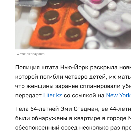
Фото: pixabay.com
Полиция штата Нью-Йорк раскрыла новы
которой погибли четверо детей, их мат
что женщины заранее спланировали убий
передает
Liter.kz
со ссылкой на
New York
Тела 64-летней Эми Стедман, ее 44-лет
были обнаружены в квартире в городе М
обеспокоенный сосед несколько раз пр