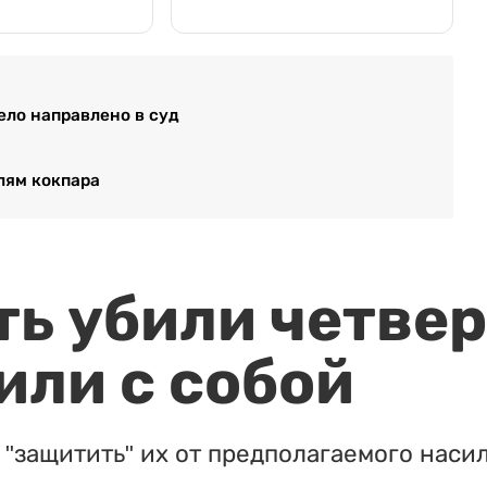
ело направлено в суд
лям кокпара
ть убили четвер
или с собой
"защитить" их от предполагаемого насил