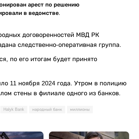
онирован арест по решению
ировали в ведомстве.
ародных договоренностей МВД РК
здана следственно-оперативная группа.
я, по его итогам будет принято
ло 11 ноября 2024 года. Утром в полицию
лом стены в филиале одного из банков.
Halyk Bank
народный банк
миллионы