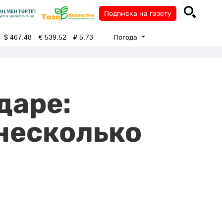
Подписка на газету
Погода
$
467.48
€
539.52
₽
5.73
даре:
несколько