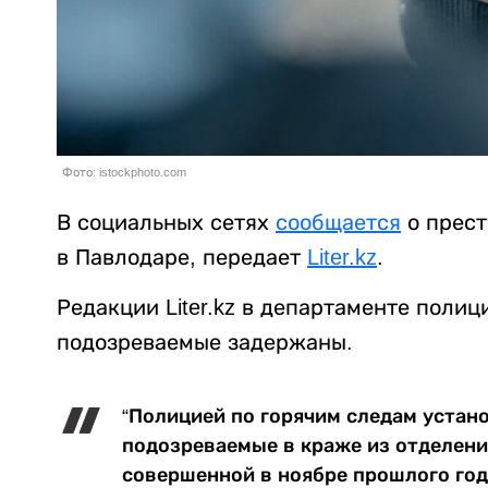
Фото: istockphoto.com
В социальных сетях
сообщается
о прест
в Павлодаре, передает
Liter.kz
.
Редакции Liter.kz в департаменте поли
подозреваемые задержаны.
“Полицией по горячим следам устан
подозреваемые в краже из отделени
совершенной в ноябре прошлого год