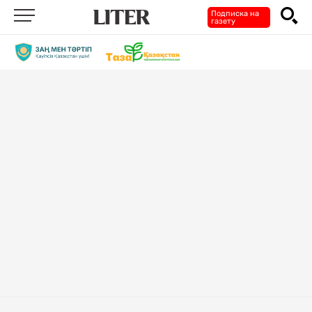
Подписка на
газету