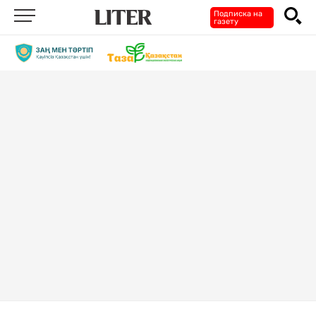
Подписка на
газету