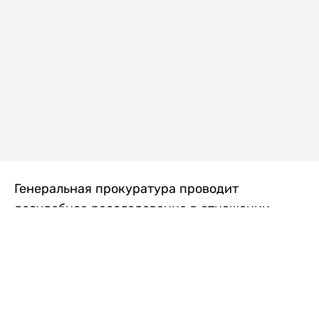
Генеральная прокуратура проводит
досудебное расследование в отношении
преступной группы, длительное время
занимавшейся экономической контрабандой
товаров из Китая в Казахстан, передает
Liter.kz
со ссылкой на Генпрокуратуру РК.