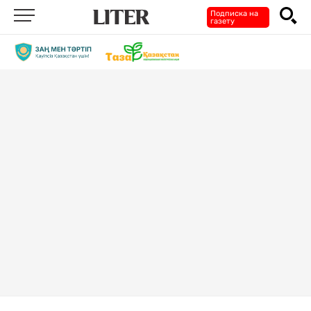
Подписка на
газету