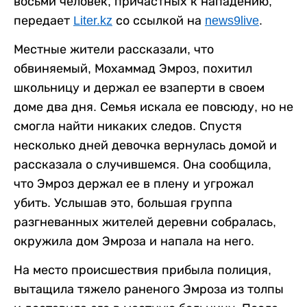
восьми человек, причастных к нападению,
передает
Liter.kz
со ссылкой на
news9live
.
Местные жители рассказали, что
обвиняемый, Мохаммад Эмроз, похитил
школьницу и держал ее взаперти в своем
доме два дня. Семья искала ее повсюду, но не
смогла найти никаких следов. Спустя
несколько дней девочка вернулась домой и
рассказала о случившемся. Она сообщила,
что Эмроз держал ее в плену и угрожал
убить. Услышав это, большая группа
разгневанных жителей деревни собралась,
окружила дом Эмроза и напала на него.
На место происшествия прибыла полиция,
вытащила тяжело раненого Эмроза из толпы