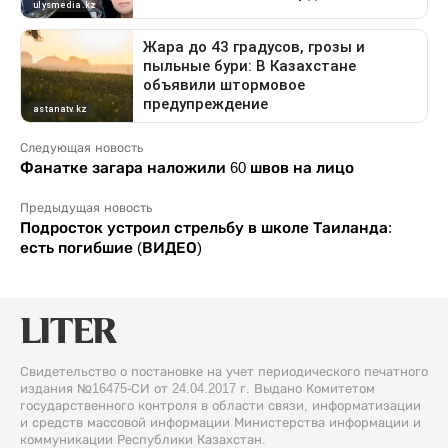
Следующая новость
Фанатке загара наложили 60 швов на лицо
Предыдущая новость
Подросток устроил стрельбу в школе Таиланда:
есть погибшие (ВИДЕО)
Свидетельство о постановке на учет периодического печатного
издания №16475-СИ от 24.04.2017 г. Выдано Комитетом
государственного контроля в области связи, информатизации
и средств массовой информации Министерства информации и
коммуникации Республики Казахстан.