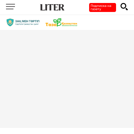
Подписка на
газету