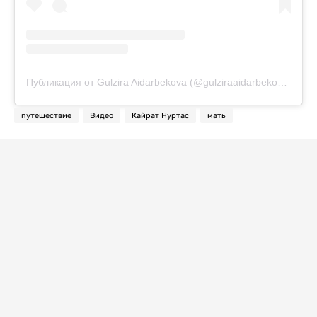
Публикация от Gulzira Aidarbekova (@gulziraaidarbekova)
путешествие
Видео
Кайрат Нуртас
мать