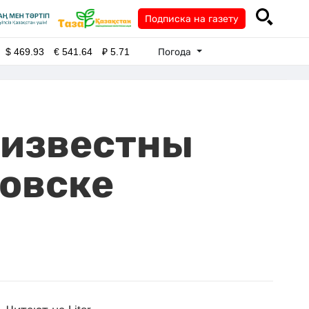
Подписка на газету
Погода
$
469.93
€
541.64
₽
5.71
 известны
ловске