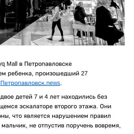
yq Mall в Петропавловске
ем ребенка, произошедший 27
а
Петропавловск.news
.
двое детей 7 и 4 лет находились без
щемся эскалаторе второго этажа. Они
оны, что является нарушением правил
 мальчик, не отпустив поручень вовремя,