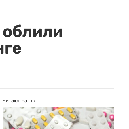
 облили
нге
Читают на Liter