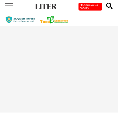
Подписка на
газету