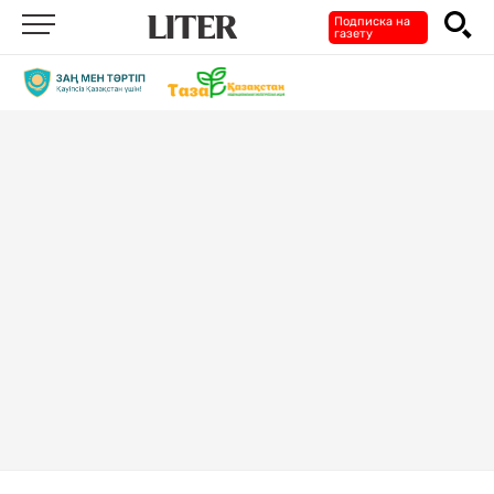
Подписка на
газету