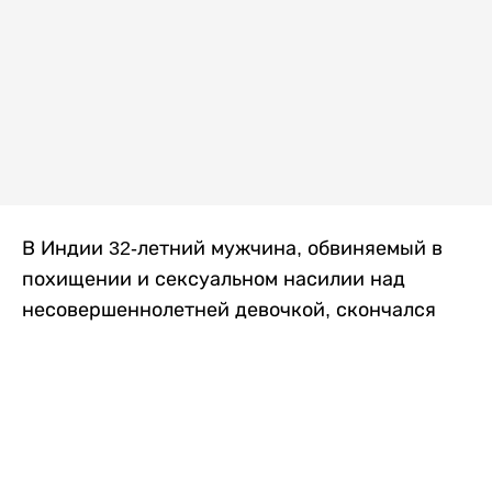
В Индии 32-летний мужчина, обвиняемый в
похищении и сексуальном насилии над
несовершеннолетней девочкой, скончался
после того, как разъяренная толпа жестоко
избила его в. Полиция сообщила об аресте
восьми человек, причастных к нападению,
передает
Liter.kz
со ссылкой на
news9live
.
Местные жители рассказали, что