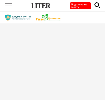
Подписка на
газету