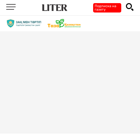
Подписка на
газету