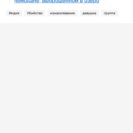
чемодане, выброшенном в озеро
Индия
Убийство
изнасилование
девушка
группа