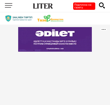
Подписка на
газету