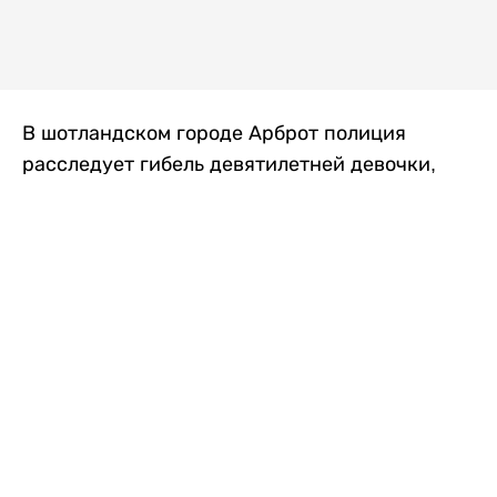
В шотландском городе Арброт полиция
расследует гибель девятилетней девочки,
которую нашли с тяжелыми травмами в
промышленной зоне, где семья разбила
палаточный лагерь. По подозрению в
убийстве ребенка задержан ее 35-летний
отец, передает
Liter.kz
со ссылкой на
The Sun
.
По данным полиции, семья из Западного
Йоркшира приехала в Арброт и разбила
палатку на территории заброшенной
промышленной зоны неподалеку от пляжа.
Вместе с родителями были двое детей.