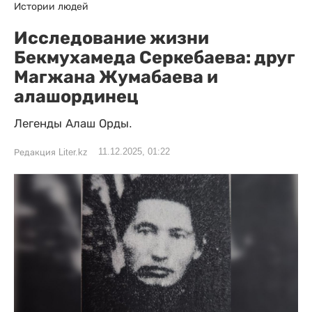
Истории людей
Исследование жизни
Бекмухамеда Серкебаева: друг
Магжана Жумабаева и
алашординец
Легенды Алаш Орды.
11.12.2025, 01:22
Редакция Liter.kz