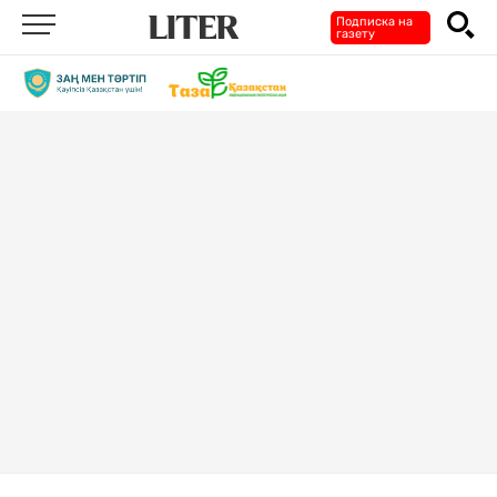
Подписка на
газету