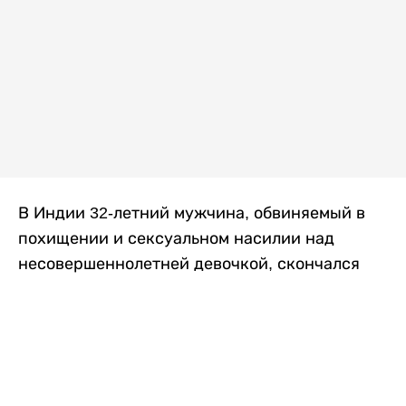
В Индии 32-летний мужчина, обвиняемый в
похищении и сексуальном насилии над
несовершеннолетней девочкой, скончался
после того, как разъяренная толпа жестоко
избила его в. Полиция сообщила об аресте
восьми человек, причастных к нападению,
передает
Liter.kz
со ссылкой на
news9live
.
Местные жители рассказали, что