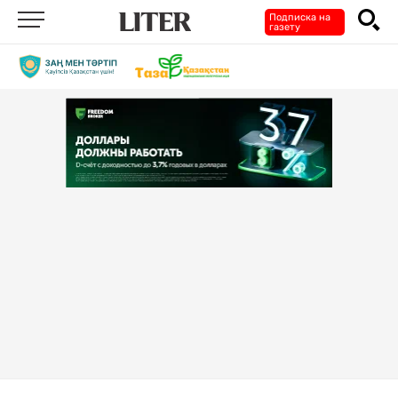
Подписка на
газету