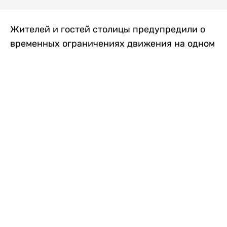
Жителей и гостей столицы предупредили о
временных ограничениях движения на одном
из самых загруженных проспектов города.
Причиной станут дорожные работы, которые
продлятся два дня, передает
Liter.kz
.
По информации городских служб, с 7 по 8
августа на проспекте Кабанбай батыра
пройдет ремонт дорожного покрытия. В связи
с этим движение будет частично ограничено
на участке от улицы Калкаман до улицы
Сарайшык. Полностью перекрывать дорогу не
планируется. На время ремонта движение
транспорта организуют по одной стороне
проезжей части в обоих направлениях, что