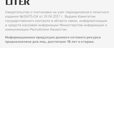
Свидетельство о постановке на учет периодического печатного
издания №16475-СИ от 24.04.2017 г. Выдано Комитетом
государственного контроля в области связи, информатизации
и средств массовой информации Министерства информации и
коммуникации Республики Казахстан.
Информационная продукция данного сетевого ресурса
предназначена для лиц, достигших 18 лет и старше.
© 2026 Liter.kz. Все права защищены.