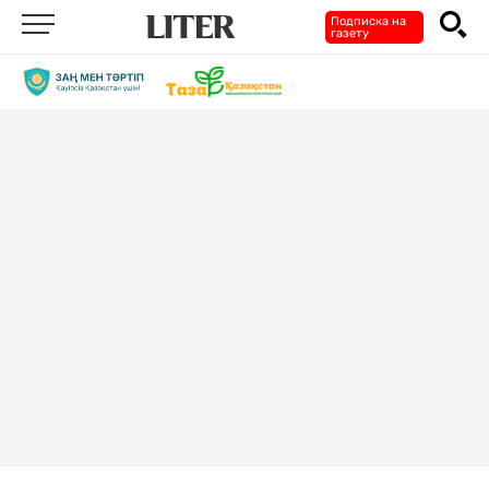
Подписка на
газету