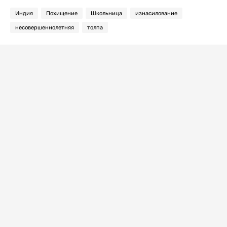
Индия
Похищение
Школьница
изнасилование
несовершеннолетняя
толпа