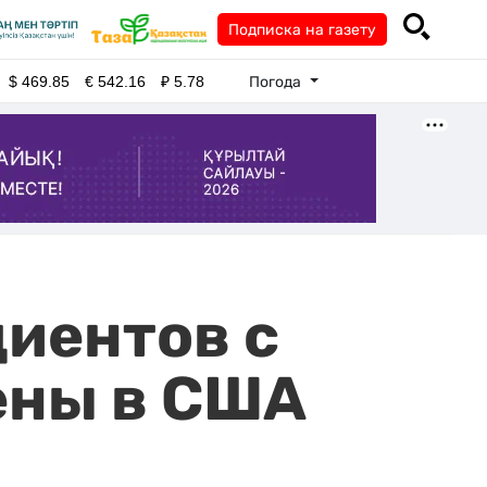
Подписка на газету
Погода
$
469.85
€
542.16
₽
5.78
циентов с
ены в США