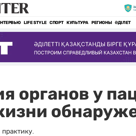
НТЕРВЬЮ
LIFE STYLE
СПОРТ
КУЛЬТУРА
РЕГИОНЫ
ӘДІЛЕТ
я органов у па
жизни обнаруж
 практику.