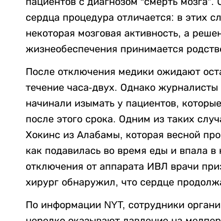
пациентов с диагнозом “смерть мозга”.
сердца процедура отличается: в этих с
некоторая мозговая активность, а реше
жизнеобеспечения принимается родстве
После отключения медики ожидают оста
течение часа-двух. Однако журналисты 
начинали изымать у пациентов, которы
после этого срока. Одним из таких слу
Хокинс из Алабамы, которая весной про
как подавилась во время еды и впала в
отключения от аппарата ИВЛ врачи при
хирург обнаружил, что сердце продолжа
По информации NYT, сотрудники органи
нередко оказывают давление на медпер