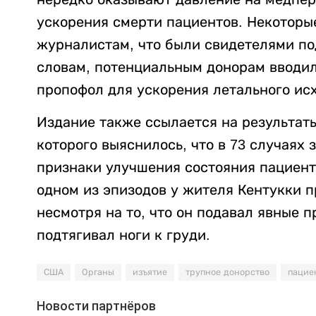
ускорения смерти пациентов. Некоторы
журналистам, что были свидетелями под
словам, потенциальным донорам вводил
пропофол для ускорения летального ис
Издание также ссылается на результат
которого выяснилось, что в 73 случаях
признаки улучшения состояния пациенто
одном из эпизодов у жителя Кентукки п
несмотря на то, что он подавал явные п
подтягивал ноги к груди.
США
Органы
изъятие
трупное донорство
пацие