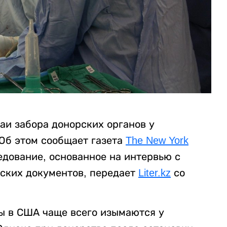
аи забора донорских органов у
Об этом сообщает газета
The New York
едование, основанное на интервью с
ских документов, передает
Liter.kz
со
ны в США чаще всего изымаются у