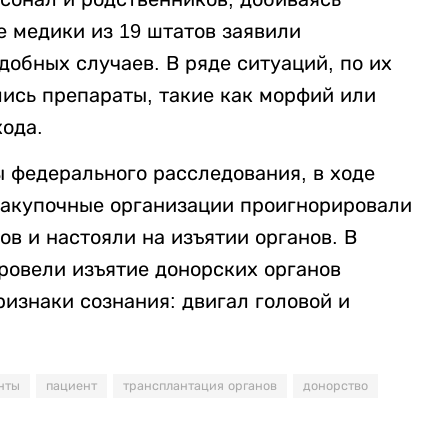
е медики из 19 штатов заявили
обных случаев. В ряде ситуаций, по их
ись препараты, такие как морфий или
хода.
ы федерального расследования, в ходе
 закупочные организации проигнорировали
в и настояли на изъятии органов. В
ровели изъятие донорских органов
ризнаки сознания: двигал головой и
нты
пациент
трансплантация органов
донорство