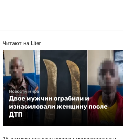
Читают на Liter
Новости мира
Двое мужчин ограбили и
изнасиловали женщину после
ДТП
15-летнюю девушку зверски изнасиловали и