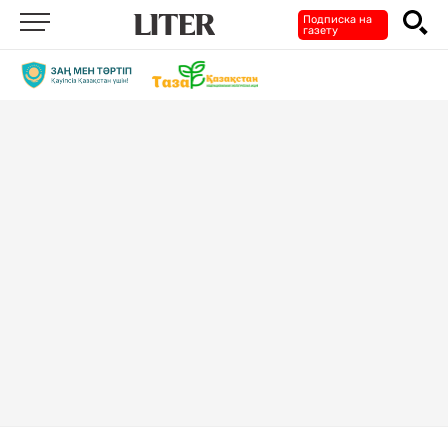
Подписка на
газету