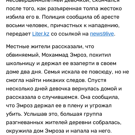
несовершеннолетней девочкой, скончался
после того, как разъяренная толпа жестоко
избила его в. Полиция сообщила об аресте
восьми человек, причастных к нападению,
передает
Liter.kz
со ссылкой на
news9live
.
Местные жители рассказали, что
обвиняемый, Мохаммад Эмроз, похитил
школьницу и держал ее взаперти в своем
доме два дня. Семья искала ее повсюду, но не
смогла найти никаких следов. Спустя
несколько дней девочка вернулась домой и
рассказала о случившемся. Она сообщила,
что Эмроз держал ее в плену и угрожал
убить. Услышав это, большая группа
разгневанных жителей деревни собралась,
окружила дом Эмроза и напала на него.