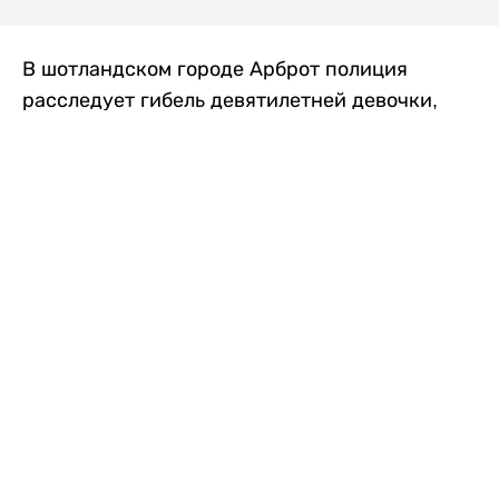
В шотландском городе Арброт полиция
расследует гибель девятилетней девочки,
которую нашли с тяжелыми травмами в
промышленной зоне, где семья разбила
палаточный лагерь. По подозрению в
убийстве ребенка задержан ее 35-летний
отец, передает
Liter.kz
со ссылкой на
The Sun
.
По данным полиции, семья из Западного
Йоркшира приехала в Арброт и разбила
палатку на территории заброшенной
промышленной зоны неподалеку от пляжа.
Вместе с родителями были двое детей.
Местные жители рассказали, что вечером в