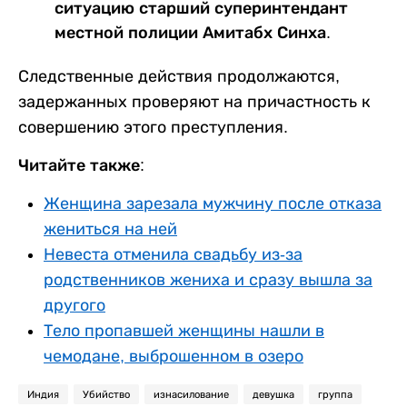
ситуацию старший суперинтендант
местной полиции Амитабх Синха.
Следственные действия продолжаются,
задержанных проверяют на причастность к
совершению этого преступления.
Читайте также:
Женщина зарезала мужчину после отказа
жениться на ней
Невеста отменила свадьбу из-за
родственников жениха и сразу вышла за
другого
Тело пропавшей женщины нашли в
чемодане, выброшенном в озеро
Индия
Убийство
изнасилование
девушка
группа