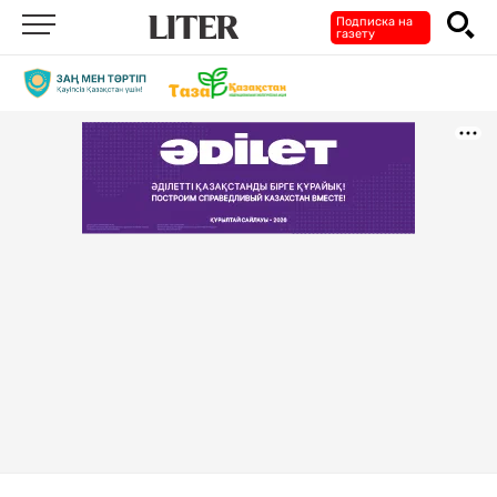
Подписка на
газету