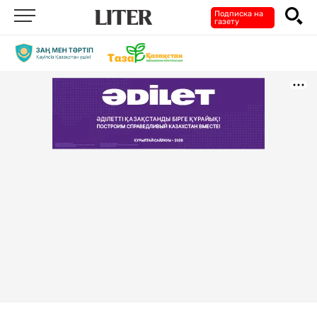
Подписка на
газету