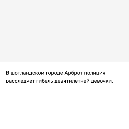
В шотландском городе Арброт полиция
расследует гибель девятилетней девочки,
которую нашли с тяжелыми травмами в
промышленной зоне, где семья разбила
палаточный лагерь. По подозрению в
убийстве ребенка задержан ее 35-летний
отец, передает
Liter.kz
со ссылкой на
The Sun
.