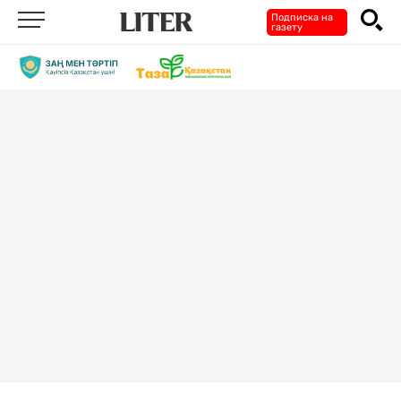
Подписка на
газету