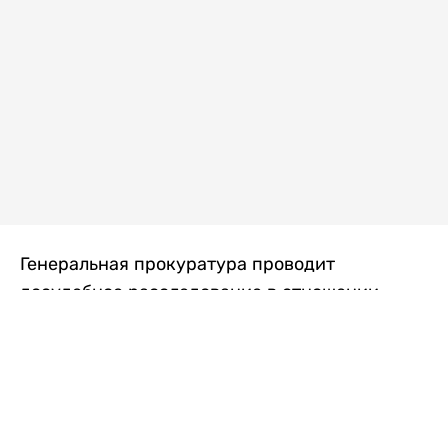
Генеральная прокуратура проводит
досудебное расследование в отношении
преступной группы, длительное время
занимавшейся экономической контрабандой
товаров из Китая в Казахстан, передает
Liter.kz
со ссылкой на Генпрокуратуру РК.