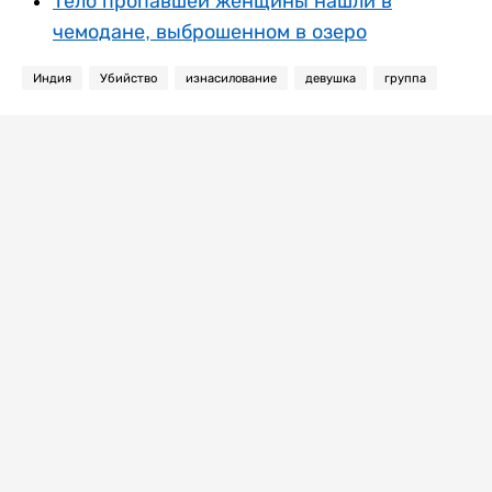
Тело пропавшей женщины нашли в
чемодане, выброшенном в озеро
Индия
Убийство
изнасилование
девушка
группа