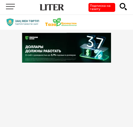
Подписка на
газету