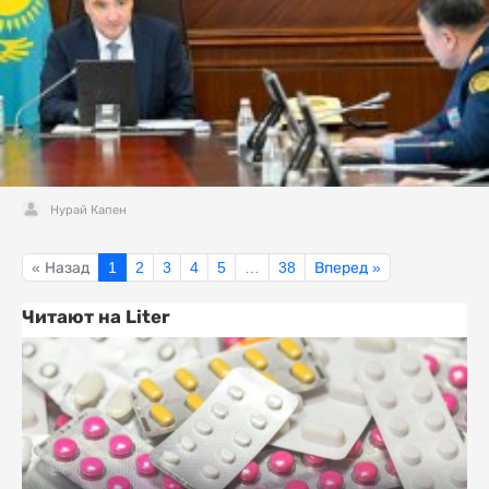
Нурай Капен
« Назад
1
2
3
4
5
…
38
Вперед »
Читают на Liter