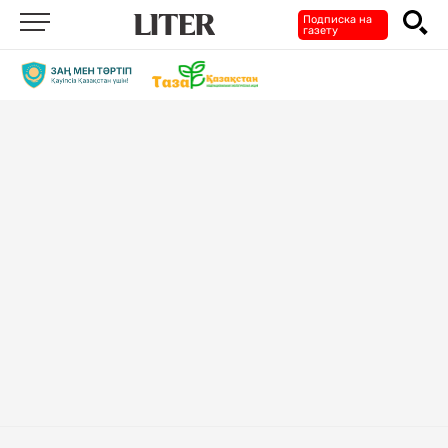
Подписка на
газету