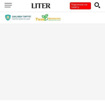
Подписка на
газету