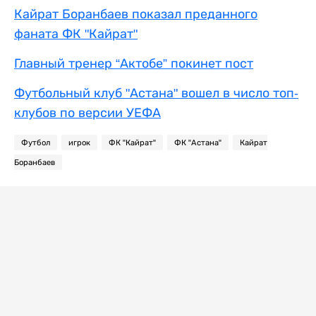
Кайрат Боранбаев показал преданного
фаната ФК "Кайрат"
Главный тренер “Актобе” покинет пост
Футбольный клуб "Астана" вошел в число топ-
клубов по версии УЕФА
Футбол
игрок
ФК "Кайрат"
ФК "Астана"
Кайрат
Боранбаев