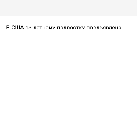
В США 13-летнему подростку предъявлено
обвинение в убийстве второй степени после
гибели его 14-летней сводной сестры. По
версии следствия, трагедия произошла
вскоре после ссоры между детьми, передает
Liter.kz
со ссылкой на
kmph.com
.
Как сообщили в полиции, девочка получила
огнестрельное ранение в голову. Она
скончалась от полученных травм.
Во время происшествия в доме находились
несколько человек, в том числе пятилетний
ребенок. Правоохранительные органы не