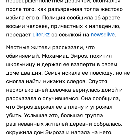
несовершеннолетней девочкой, скончался
после того, как разъяренная толпа жестоко
избила его в. Полиция сообщила об аресте
восьми человек, причастных к нападению,
передает
Liter.kz
со ссылкой на
news9live
.
Местные жители рассказали, что
обвиняемый, Мохаммад Эмроз, похитил
школьницу и держал ее взаперти в своем
доме два дня. Семья искала ее повсюду, но не
смогла найти никаких следов. Спустя
несколько дней девочка вернулась домой и
рассказала о случившемся. Она сообщила,
что Эмроз держал ее в плену и угрожал
убить. Услышав это, большая группа
разгневанных жителей деревни собралась,
окружила дом Эмроза и напала на него.