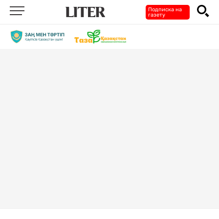
Подписка на
газету