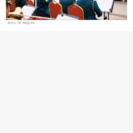
Фото: НГ МВД РК