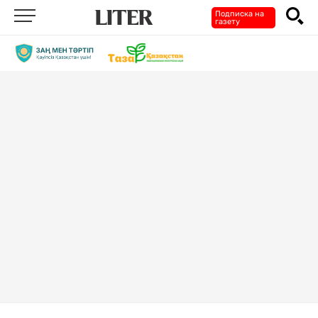
Подписка на
газету