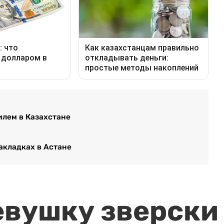
илем в Казахстане
акладках в Астане
евушку зверски