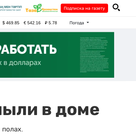
Подписка на газету
Погода
$
469.85
€
542.16
₽
5.78
пыли в доме
 полах.