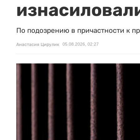
изнасиловали
По подозрению в причастности к п
05.08.2026, 02:27
Анастасия Цирулик