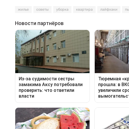
жилье
советы
уборка
квартира
лайфхаки
п