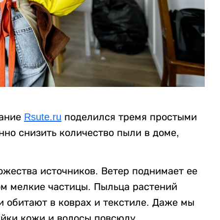
дание
Rsute.ru
поделился тремя простыми
нно снизить количество пыли в доме,
ожества источников. Ветер поднимает ее
дом мелкие частицы. Пыльца растений
и обитают в коврах и текстиле. Даже мы
уйки кожи и волосы повсюду.