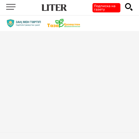
Подписка на
газету