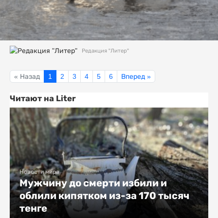
Редакция "Литер"
« Назад
1
2
3
4
5
6
Вперед »
Читают на Liter
Новости мира
Мужчину до смерти избили и
облили кипятком из-за 170 тысяч
тенге