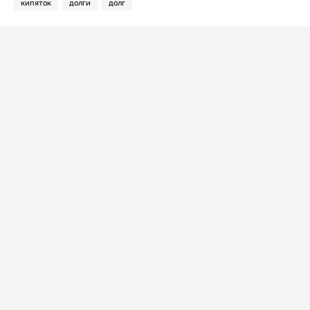
кипяток
долги
долг