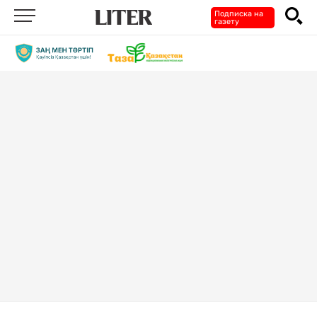
Подписка на
газету