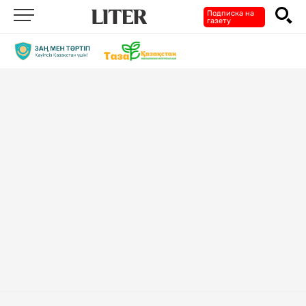
Подписка на
газету