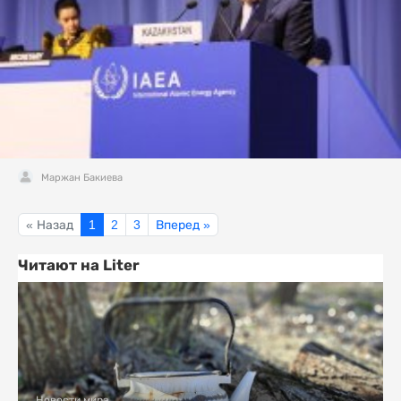
Маржан Бакиева
« Назад
1
2
3
Вперед »
Читают на Liter
Новости мира