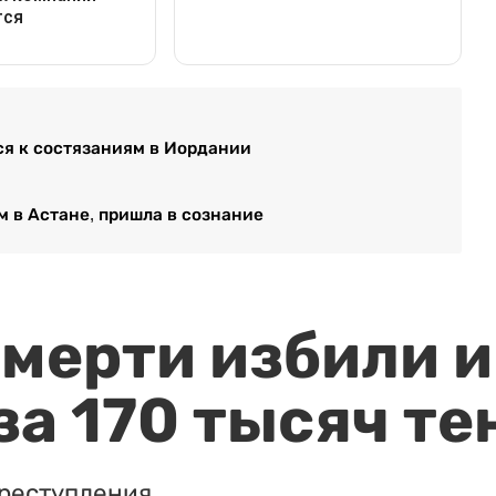
ся к состязаниям в Иордании
м в Астане, пришла в сознание
мерти избили и
за 170 тысяч те
реступления.