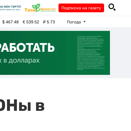
Подписка на газету
Погода
$
467.48
€
539.52
₽
5.73
ОНы в