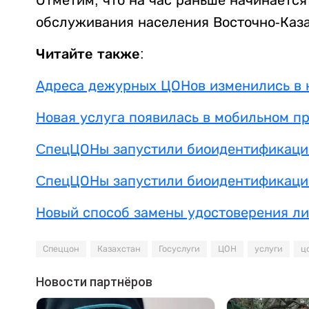
обслуживания населения Восточно-Каза
Читайте также:
Адреса дежурных ЦОНов изменились в н
Новая услуга появилась в мобильном 
CпецЦОНы запустили биоидентификаци
CпецЦОНы запустили биоидентификаци
Новый способ замены удостоверения ли
Спеццон
Казахстан
Госуслуги
ЦОН
услуги
ц