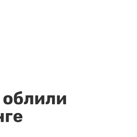
 облили
нге