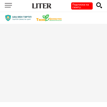
Подписка на
газету