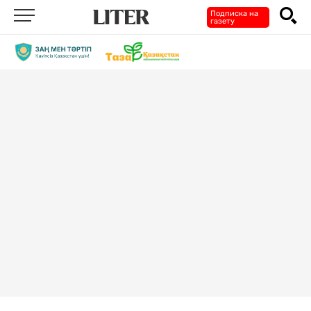
Подписка на
газету