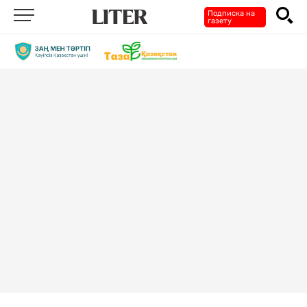
Подписка на
газету