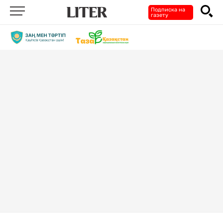
Подписка на
газету